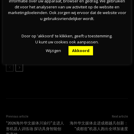
informatie over uw apparaat, browser en gedrag. We gebruiken
dit voor het analyseren van uw activiteit op de website en
挺过战争？能源危机未撼动荷兰经济，第二季度实
marketingdoeleinden. Ook zorgen wij ervoor dat de website voor
现稳步增长
u gebruiksvriendelijker wordt.
07-08-2026
Door op 'akkoord' te klikken, geeft u toestemming.
旱情持续加剧，莱茵河洛比特水位创新低，荷兰拒
U kunt uw cookies ook aanpassen.
绝全国统一行动
Wijzigen
Akkoord
07-08-2026
Previous article
Next article
“2026海外华文媒体川渝行”走进人
海外华文媒体走进成都越凡创新：
形机器人训练场 探访具身智能创
“成都造”机器人跑出全球加速度