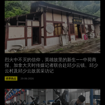
烈火中不灭的信仰，英雄故里的新生——中荷商
报、加拿大天时传媒记者联合赴邱少云镇、邱少
云村及邱少云故居采访记
侨界热点
29-06-2026