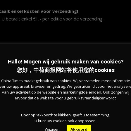
taalt enkel kosten voor verzending!
? U betaalt enkel €1,- per editie voor de verzending.
akkelijk online kunt betalen. U ontvangt vervolgens de
9
Hallo! Mogen wij gebruik maken van cookies?
您好，中荷商报网站将使用您的cookies
n
China Times maakt gebruik van cookies. Wij verzamelen meer informatie
ver uw apparaat, browser en gedrag. We gebruiken dit voor het analyser
kt, winkel of restaurant?
van uw activiteit op de website en marketingdoeleinden. Ook zorgen wij
ederland, België of Duitsland. Dit is geheel gratis.
ervoor dat de website voor u gebruiksvriendelijker wordt.
een bericht naar
info@chinatimes.nl
Door op 'akkoord' te klikken, geeft u toestemming.
U kunt uw cookies ook aanpassen.
Wijzigen
Akkoord