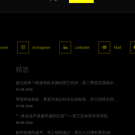
book
Instagram
Linkedin
Mail
精选
挺过战争？能源危机未撼动荷兰经济，第二季度实现稳步...
07-08-2026
旱情持续加剧，莱茵河洛比特水位创新低，荷兰拒绝全国...
07-08-2026
“一条永远不该被跨越的红线”——荷兰足协宣布支持抵...
06-08-2026
叙利亚难民减半、劳工移民减少，荷兰人口增长降至20...