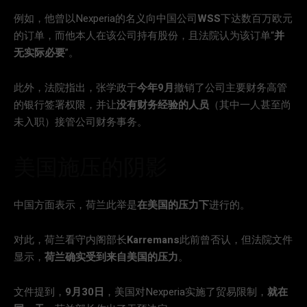
例如，他曾以Nexperia的名义向中国公司
WSS
下达数百万欧元
的订单，而他本人在该公司持有股份，且法院认为该订单“
并
无实际必要
”。
此外，法院指出，张学政于
今年9月
撤销了公司主要财务高管
的银行签署权限，并让
没有财务经验的人员
（其中一人甚至尚
未入职）接管公司财务事务。
美国施压的阴影
中国方面表示，荷兰此举是
在美国的压力下
进行的。
对此，荷兰看守内阁部长
Karremans
此前曾否认，但法院文件
显示，
荷兰确实受到来自美国的压力
。
文件提到，
9月30日
，美国对Nexperia实施了贸易限制，
就在