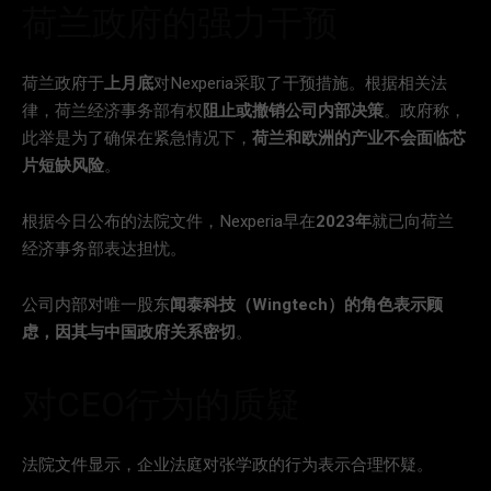
荷兰政府的强力干预
荷兰政府于
上月底
对Nexperia采取了干预措施。根据相关法
律，荷兰经济事务部有权
阻止或撤销公司内部决策
。政府称，
此举是为了确保在紧急情况下，
荷兰和欧洲的产业不会面临芯
片短缺风险
。
根据今日公布的法院文件，Nexperia早在
2023年
就已向荷兰
经济事务部表达担忧。
公司内部对唯一股东
闻泰科技（Wingtech）的角色表示顾
虑，因其与中国政府关系密切
。
对CEO行为的质疑
法院文件显示，企业法庭对张学政的行为表示合理怀疑。