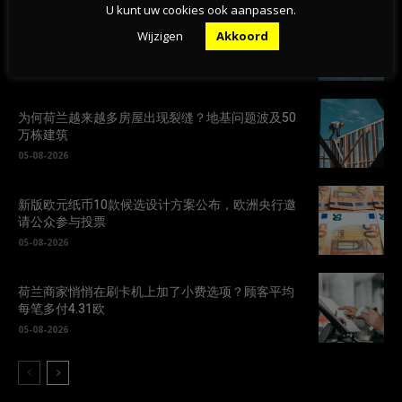
U kunt uw cookies ook aanpassen.
荷兰天然泳区水质恶化，超百处游泳地点发布健康
Wijzigen
Akkoord
警告
05-08-2026
为何荷兰越来越多房屋出现裂缝？地基问题波及50
万栋建筑
05-08-2026
新版欧元纸币10款候选设计方案公布，欧洲央行邀
请公众参与投票
05-08-2026
荷兰商家悄悄在刷卡机上加了小费选项？顾客平均
每笔多付4.31欧
05-08-2026