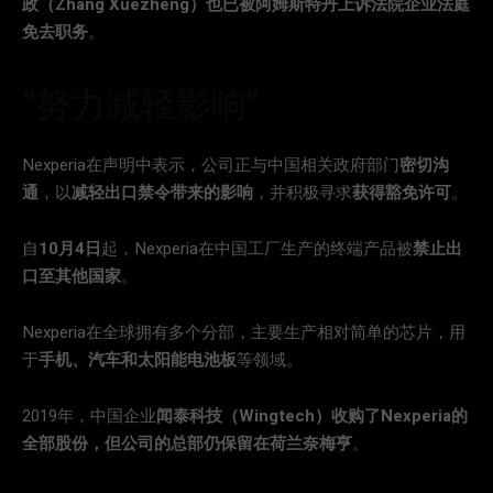
政（Zhang Xuezheng）也已被阿姆斯特丹上诉法院企业法庭
免去职务
。
“努力减轻影响”
Nexperia在声明中表示，公司正与中国相关政府部门
密切沟
通
，以
减轻出口禁令带来的影响
，并积极寻求
获得豁免许可
。
自
10月4日
起，Nexperia在中国工厂生产的终端产品被
禁止出
口至其他国家
。
Nexperia在全球拥有多个分部，主要生产相对简单的芯片，用
于
手机、汽车和太阳能电池板
等领域。
2019年，中国企业
闻泰科技（Wingtech）收购了Nexperia的
全部股份，但公司的总部仍保留在荷兰奈梅亨
。