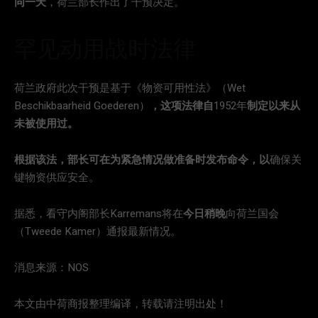
同一天
，荷兰部长作出了干预决定。
罕见动用战时法律
荷兰政府此次干预是基于《物资可用性法》（Wet
Beschikbaarheid Goederen）
，这项法律自
1952年
制定以来从
未被使用过。
根据该法，部长可在为紧急情况做准备时发布命令，以
确保关
键物资供应安全。
据悉，看守内阁部长Karremans将在
今日稍晚
向荷兰国会
（Tweede Kamer）通报最新情况。
消息来源：NOS
本文由中荷商报整理编译，转载请注明出处！