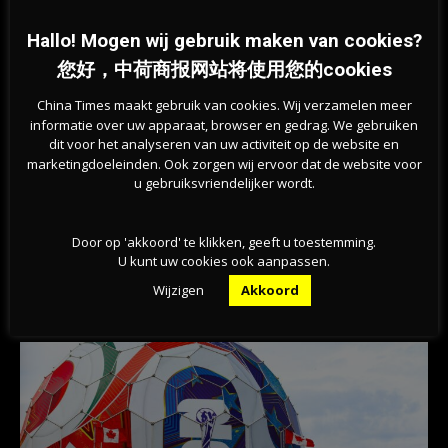
Hallo! Mogen wij gebruik maken van cookies?
您好，中荷商报网站将使用您的cookies
China Times maakt gebruik van cookies. Wij verzamelen meer
informatie over uw apparaat, browser en gedrag. We gebruiken
dit voor het analyseren van uw activiteit op de website en
marketingdoeleinden. Ook zorgen wij ervoor dat de website voor
u gebruiksvriendelijker wordt.
Previous article
Next article
警钟！荷兰警方提醒：数百人卷入
荷兰心理健康拉响警报！报告揭示
Door op 'akkoord' te klikken, geeft u toestemming.
加密货币骗局，投资恐血本无归
持续恶化趋势，年轻人成重灾区
U kunt uw cookies ook aanpassen.
Wijzigen
Akkoord
相关文章