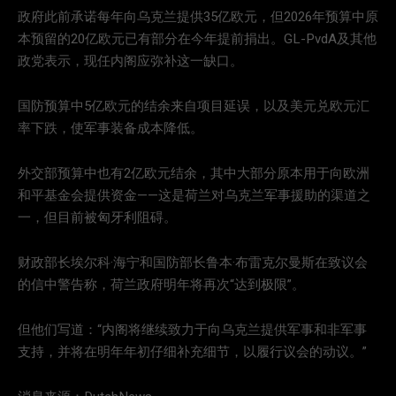
政府此前承诺每年向乌克兰提供35亿欧元，但2026年预算中原
本预留的20亿欧元已有部分在今年提前捐出。GL-PvdA及其他
政党表示，现任内阁应弥补这一缺口。
国防预算中5亿欧元的结余来自项目延误，以及美元兑欧元汇
率下跌，使军事装备成本降低。
外交部预算中也有2亿欧元结余，其中大部分原本用于向欧洲
和平基金会提供资金——这是荷兰对乌克兰军事援助的渠道之
一，但目前被匈牙利阻碍。
财政部长埃尔科·海宁和国防部长鲁本·布雷克尔曼斯在致议会
的信中警告称，荷兰政府明年将再次“达到极限”。
但他们写道：“内阁将继续致力于向乌克兰提供军事和非军事
支持，并将在明年年初仔细补充细节，以履行议会的动议。”