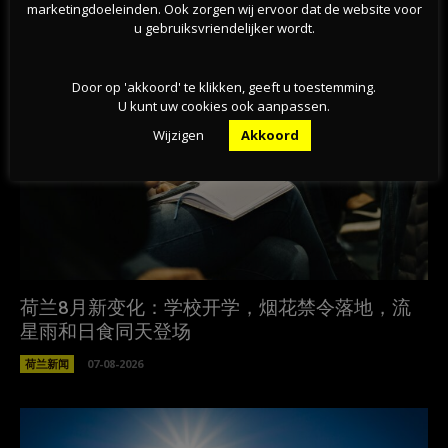
相关文章
marketingdoeleinden. Ook zorgen wij ervoor dat de website voor
u gebruiksvriendelijker wordt.
Door op 'akkoord' te klikken, geeft u toestemming.
U kunt uw cookies ook aanpassen.
Wijzigen
Akkoord
荷兰8月新变化：学校开学，烟花禁令落地，流
星雨和日食同天登场
荷兰新闻
07-08-2026