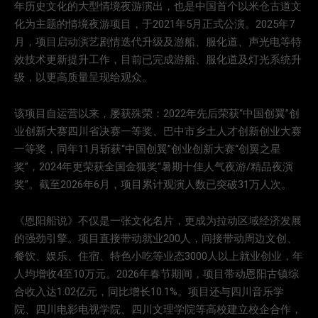
年历史文化的大型情境夜游演出，也是中国首个以米仓古道文
化为主题的情境夜游项目，于2021年5月正式公演。2025年7
月，项目启动演艺剧情迭代升级及游船、服化道、声光电等特
效技术更新提升工作，目前已完成游船、服化道及灯光系统升
级，以更高质量呈现给观众。
该项目自运营以来，屡获殊荣：2022年先后荣获“中国创翼”创
业创新大赛四川省决赛一等奖、巴中市乡土人才创新创业大赛
一等奖，同年11月斩获“中国创翼”创业创新大赛“创翼之星
奖”，2024年更荣获全国金狐奖“暑期十佳人气夜游/精品夜演
奖”。截至2026年6月，项目累计观演人数已突破31万人次。
《恩阳船说》不仅是一张文化名片，更成为拉动区域经济发展
的强劲引擎。项目直接带动就业200人，间接带动周边文创、
餐饮、娱乐、住宿、特色小吃等业态3000人以上就业创业，年
人均增收4至10万元。2026年春节期间，项目带动恩阳古镇综
合收入达1.02亿元，同比增长10.1%。项目还与四川音乐学
院、四川电影电视学院、四川文理学院等高校建立校企合作，