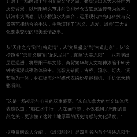
开启了一场跨越千年的光影文化之旅。整场演出以大宋盛世为
历史背景，以恩阳码头市井商贸和米仓古道旅途传奇为蓝本，
以河水为画卷、以小桥流水为舞台，运用现代声光电科技与实
景演艺相结合的手法，生动演绎了“恩义、恩爱、恩典”三大文
化要素交织的绝美爱情故事。
从“天作之合”到“红梅定情”，从“文昌盛会”到“古道赴京”，从“金
榜题名”“忠肝义胆”到“龙凤呈祥”，直至“大美恩阳”——八幕演出
层层递进，将恩阳千年文脉、商贸繁华与人文精神浓缩于60分
钟的沉浸式夜游体验中。光影交错间，古桥、流水、灯火、演
艺融为一体，令在场海外华媒代表纷纷举起相机、手机记录精
彩瞬间。
“这是一场视觉与心灵的双重盛宴。”来自加拿大的华文媒体代
表感叹道，“船在水中行，人在画中游，不仅看到了恩阳的自
然之美，更读懂了这片土地厚重的历史情感与文化温度。”
据项目解说人介绍，《恩阳船说》是四川省内首个讲述恩阳千