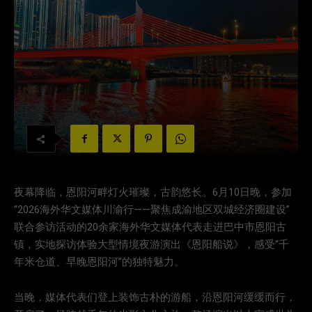
夜幕降临，恩阳河畔灯火璀璨，古韵悠长。6月10日晚，参加
“2026海外华文媒体川渝行——聚焦成渝地区双城经济圈建设”
联合参访活动的20余家海外华文媒体代表走进巴中市恩阳古
镇，实地探访体验大型情境夜游演出《恩阳船说》，感受“千
年米仓道、早晚恩阳河”的独特魅力。
当晚，媒体代表们登上装饰古朴的游船，沿恩阳河缓缓而行，