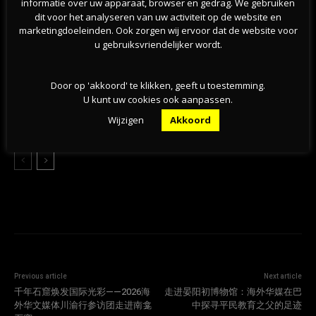
informatie over uw apparaat, browser en gedrag. We gebruiken
dit voor het analyseren van uw activiteit op de website en
挺过战争？能源危机未撼动荷兰经济，第二季度实
marketingdoeleinden. Ook zorgen wij ervoor dat de website voor
现稳步增长
u gebruiksvriendelijker wordt.
07-08-2026
Door op 'akkoord' te klikken, geeft u toestemming.
旱情持续加剧，莱茵河洛比特水位创新低，荷兰拒
U kunt uw cookies ook aanpassen.
绝全国统一行动
Wijzigen
Akkoord
07-08-2026
Previous article
Next article
千年石窟焕发国际光彩——2026海
走进晏阳初博物馆：海外华媒在巴
外华文媒体川渝行参访团走进南龛
中探寻平民教育之父的足迹