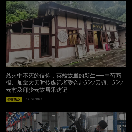
烈火中不灭的信仰，英雄故里的新生——中荷商
报、加拿大天时传媒记者联合赴邱少云镇、邱少
云村及邱少云故居采访记
侨界热点
29-06-2026