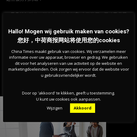
– 最具特权群体：拥有高等职业教育/大学学历，无移民背景
– 最不具特权群体：无高等教育，有移民背景
Hallo! Mogen wij gebruik maken van cookies?
您好，中荷商报网站将使用您的cookies
有关数据和完整分析可以在Investico找到。
China Times maakt gebruik van cookies. Wij verzamelen meer
informatie over uw apparaat, browser en gedrag. We gebruiken
本文由中荷商报整理编译，转载请注明出处
dit voor het analyseren van uw activiteit op de website en
marketingdoeleinden. Ook zorgen wij ervoor dat de website voor
u gebruiksvriendelijker wordt.
Door op 'akkoord' te klikken, geeft u toestemming.
U kunt uw cookies ook aanpassen.
Wijzigen
Akkoord