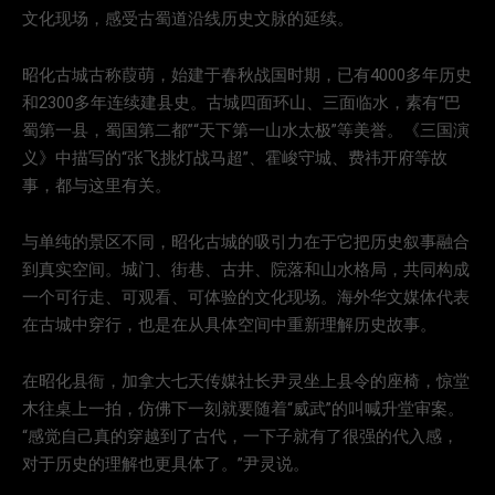
文化现场，感受古蜀道沿线历史文脉的延续。
昭化古城古称葭萌，始建于春秋战国时期，已有4000多年历史
和2300多年连续建县史。古城四面环山、三面临水，素有“巴
蜀第一县，蜀国第二都”“天下第一山水太极”等美誉。《三国演
义》中描写的“张飞挑灯战马超”、霍峻守城、费祎开府等故
事，都与这里有关。
与单纯的景区不同，昭化古城的吸引力在于它把历史叙事融合
到真实空间。城门、街巷、古井、院落和山水格局，共同构成
一个可行走、可观看、可体验的文化现场。海外华文媒体代表
在古城中穿行，也是在从具体空间中重新理解历史故事。
在昭化县衙，加拿大七天传媒社长尹灵坐上县令的座椅，惊堂
木往桌上一拍，仿佛下一刻就要随着“威武”的叫喊升堂审案。
“感觉自己真的穿越到了古代，一下子就有了很强的代入感，
对于历史的理解也更具体了。”尹灵说。