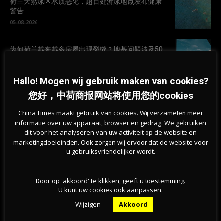
荷兰天然泳区水质恶化，超百处游泳地点发布健康
警告
05-08-2026
为何荷兰越来越多房屋出现裂缝？地基问题波及50
万栋建筑
05-08-2026
Hallo! Mogen wij gebruik maken van cookies?
您好，中荷商报网站将使用您的cookies
新版欧元纸币10款候选设计方案公布，欧洲央行邀
请公众参与投票
China Times maakt gebruik van cookies. Wij verzamelen meer
05-08-2026
informatie over uw apparaat, browser en gedrag. We gebruiken
dit voor het analyseren van uw activiteit op de website en
marketingdoeleinden. Ook zorgen wij ervoor dat de website voor
u gebruiksvriendelijker wordt.
Door op 'akkoord' te klikken, geeft u toestemming.
U kunt uw cookies ook aanpassen.
Wijzigen
Akkoord