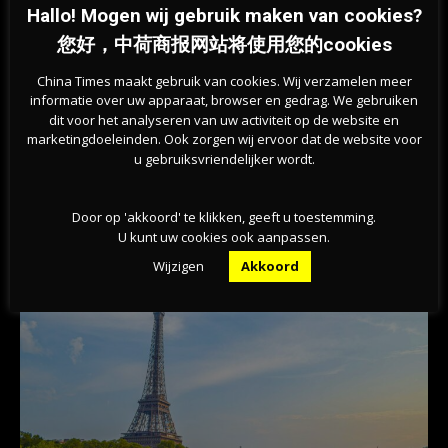
Hallo! Mogen wij gebruik maken van cookies?
您好，中荷商报网站将使用您的cookies
China Times maakt gebruik van cookies. Wij verzamelen meer
informatie over uw apparaat, browser en gedrag. We gebruiken
dit voor het analyseren van uw activiteit op de website en
marketingdoeleinden. Ook zorgen wij ervoor dat de website voor
Previous article
Next article
u gebruiksvriendelijker wordt.
荷兰内阁扩大对企业主经济扶持
欧洲精子库引发伦理担忧，一个捐
献者到底可有多少名后代？
Door op 'akkoord' te klikken, geeft u toestemming.
U kunt uw cookies ook aanpassen.
相关文章
Wijzigen
Akkoord