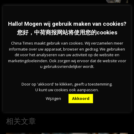
旱情持续加剧，莱茵河洛比特水位创新低，荷兰拒
绝全国统一行动
Hallo! Mogen wij gebruik maken van cookies?
07-08-2026
您好，中荷商报网站将使用您的cookies
China Times maakt gebruik van cookies. Wij verzamelen meer
informatie over uw apparaat, browser en gedrag. We gebruiken
dit voor het analyseren van uw activiteit op de website en
marketingdoeleinden. Ook zorgen wij ervoor dat de website voor
u gebruiksvriendelijker wordt.
Door op 'akkoord' te klikken, geeft u toestemming.
U kunt uw cookies ook aanpassen.
Previous article
Next article
欧盟突袭Temu都柏林总部！调查
ASML前CEO报告建议荷兰成立国
Wijzigen
Akkoord
涉嫌“非法补贴”，剑指中国电商
家投资银行，投资超1500亿欧元
相关文章