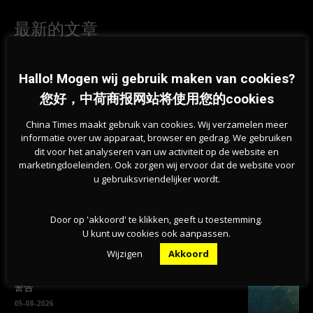
最新的文章
“一条永远不该被跨越的红线”——荷兰足协宣布支持
Hallo! Mogen wij gebruik maken van cookies?
抵制FIFA赛事
您好，中荷商报网站将使用您的cookies
06-08-2026
China Times maakt gebruik van cookies. Wij verzamelen meer
叙利亚难民减半、劳工移民减少，荷兰人口增长降
informatie over uw apparaat, browser en gedrag. We gebruiken
至2020年以来最低
dit voor het analyseren van uw activiteit op de website en
marketingdoeleinden. Ook zorgen wij ervoor dat de website voor
06-08-2026
u gebruiksvriendelijker wordt.
荷兰林堡森林火灾扩大至百公顷，250名消防员连夜
扑救
Door op 'akkoord' te klikken, geeft u toestemming.
U kunt uw cookies ook aanpassen.
06-08-2026
Wijzigen
Akkoord
荷兰天然泳区水质恶化，超百处游泳地点发布健康
警告
05-08-2026