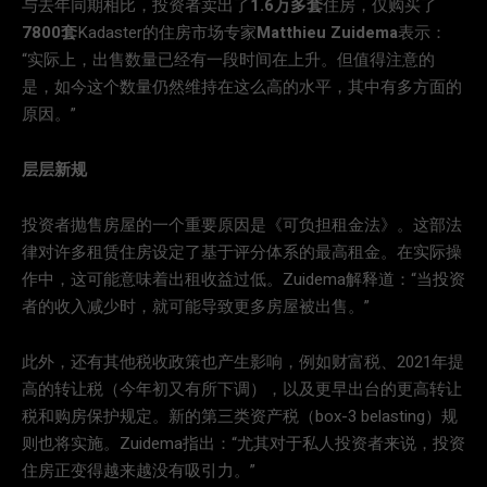
与去年同期相比，投资者卖出了
1.6万多套
住房，仅购买了
7800套
Kadaster的住房市场专家
Matthieu Zuidema
表示：
“实际上，出售数量已经有一段时间在上升。但值得注意的
是，如今这个数量仍然维持在这么高的水平，其中有多方面的
原因。”
层层新规
投资者抛售房屋的一个重要原因是《可负担租金法》。这部法
律对许多租赁住房设定了基于评分体系的最高租金。在实际操
作中，这可能意味着出租收益过低。Zuidema解释道：“当投资
者的收入减少时，就可能导致更多房屋被出售。”
此外，还有其他税收政策也产生影响，例如财富税、2021年提
高的转让税（今年初又有所下调），以及更早出台的更高转让
税和购房保护规定。新的第三类资产税（box-3 belasting）规
则也将实施。Zuidema指出：“尤其对于私人投资者来说，投资
住房正变得越来越没有吸引力。”