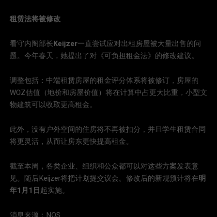
租赁法将被修改
看守内阁部长
Keijzer
一直尝试应对出租房屋被大量出售的问
题。今年春天，她提出了对《可负担租金法》的修改建议。
调整包括：中端租赁房屋的租金评分体系将被修订，房屋的
WOZ估值（地价和房屋价值）将在计算中占更大比重，小型文
物建筑可以收取更高租金。
此外，没有户外空间的住房将不再被扣分，并且学生租赁合同
将更灵活，从而让房东更快提高租金。
截至本周，各类企业、组织和公众都可以对这些方案发表意
见。随后Keijzer将把计划提交议会。修改后的新规预计将在
明
年1月1日
起实施。
消息来源：NOS