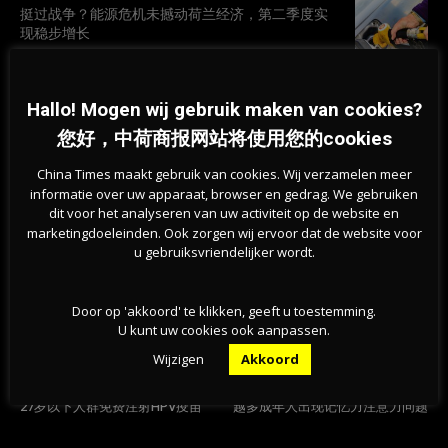
挺过战争？能源危机未撼动荷兰经济，第二季度实
现稳步增长
07-08-2026
Hallo! Mogen wij gebruik maken van cookies?
旱情持续加剧，莱茵河洛比特水位创新低，荷兰拒
绝全国统一行动
您好，中荷商报网站将使用您的cookies
07-08-2026
China Times maakt gebruik van cookies. Wij verzamelen meer
informatie over uw apparaat, browser en gedrag. We gebruiken
dit voor het analyseren van uw activiteit op de website en
marketingdoeleinden. Ook zorgen wij ervoor dat de website voor
u gebruiksvriendelijker wordt.
Door op 'akkoord' te klikken, geeft u toestemming.
U kunt uw cookies ook aanpassen.
Wijzigen
Akkoord
Previous article
Next article
留给第一针的时间不多了！荷兰为
新冠后遗症影响大脑？后疫情时代
27岁以下人群免费注射HPV疫苗
越多成年人出现记忆力注意力问题