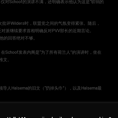
s不仅对Schoof的演讲不满，还明确表示他认为这是“软弱的
X上再次批评Wilders时，联盟党之间的气氛变得紧张。随后，
翼反对派继续要求首相明确反对PVV部长的近期言论。
为他的回答绝对不够。
Schoof发表内阁是“为了所有荷兰人”的演讲时，坐在
条推文。
领导人Halsema的旧文（“扔掉头巾”），以及Halsema最
切立场。Schoof一时失去控制，随后他暂停会议与Agema
时无所适从。