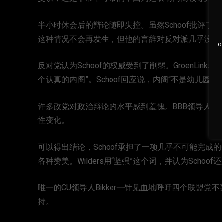
半小时休会后的辩论随即失控。虽然Schoof批评了
这种情况不会再发生，但他的言辞对反对派几乎没有
o
反对党认为Schoof的权威受到了削弱。GroenLinks
个认真的内阁”。Schoof回应说，内阁“不是幼儿园”。
许多政党对政治辩论的水平感到羞愧。BBB领导人Van d
性变化。
可以得出结论，Schoof承担了一项几乎不可能完
各种赞美。Wilders用“坚强”这个词，并认为Schoo
唯一的CU领导人Bikker一针见血地呼吁四个联盟
持。