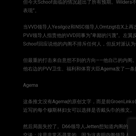
但今天Schoof面临的情况超出了所有预期。Wilder
表现”。
当VVD领导人Yesilgöz和NSC领导人Omtzigt在
PVV领导人指责他的VVD同事为“卑鄙的污蔑”。左
Schoof回应说他的内阁不排斥任何人，但反对派认
但最重的打击来自意想不到的方向——他自己的内阁。在
他右边的PVV卫生、福利和体育大臣Agema发了一
Agema
这条推文没有Agema的原创文字，而是前GroenLinks
近写的每个穆斯林妇女可以选择是否戴头巾的推文。
然后局面失控了。D66领导人Jetten想知道内阁的确
交谈；这是非常不寻常的，因为这表明内阁领导人当