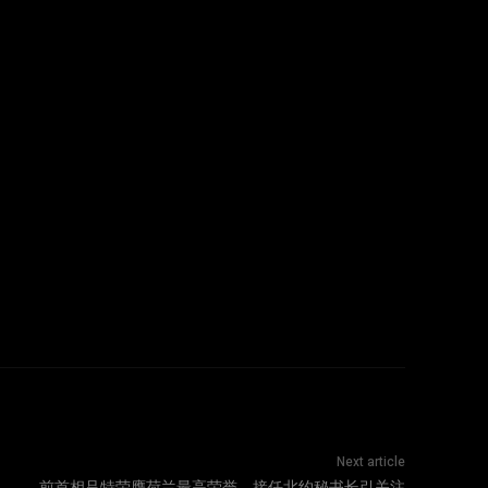
Next article
前首相吕特荣膺荷兰最高荣誉，接任北约秘书长引关注