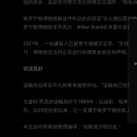
他的身份，这是在与警方充分协商后完成的，”他告
格罗宁根博物馆称这件作品的归还是“令人难以置信的好消息
罗宁根博物馆非常高兴，Arthur Brand在本案中
2021年，一名嫌疑人已被警方逮捕并定罪。“失窃
与，博物馆无法对正在进行的调查发表任何声明。”
o
状况良好
这幅作品将在不久的将来接受评估。“这幅画已经受损
文森特·梵高的这幅画作于1884年，以油彩、纸本
作。自20世纪初以来，它一直属于格罗宁根的私人收
本文由中荷商报整理编译， 转载请注明出处！