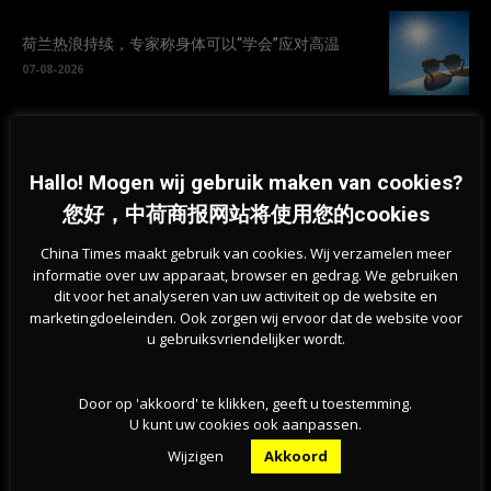
荷兰热浪持续，专家称身体可以“学会”应对高温
07-08-2026
挺过战争？能源危机未撼动荷兰经济，第二季度实
现稳步增长
Hallo! Mogen wij gebruik maken van cookies?
07-08-2026
您好，中荷商报网站将使用您的cookies
旱情持续加剧，莱茵河洛比特水位创新低，荷兰拒
China Times maakt gebruik van cookies. Wij verzamelen meer
绝全国统一行动
informatie over uw apparaat, browser en gedrag. We gebruiken
07-08-2026
dit voor het analyseren van uw activiteit op de website en
marketingdoeleinden. Ook zorgen wij ervoor dat de website voor
u gebruiksvriendelijker wordt.
Door op 'akkoord' te klikken, geeft u toestemming.
U kunt uw cookies ook aanpassen.
Wijzigen
Akkoord