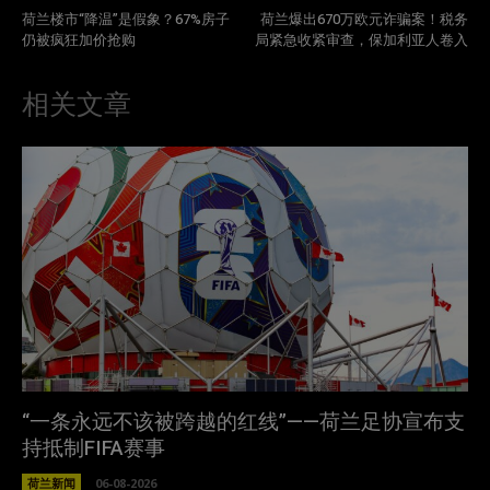
荷兰楼市“降温”是假象？67%房子
荷兰爆出670万欧元诈骗案！税务
仍被疯狂加价抢购
局紧急收紧审查，保加利亚人卷入
相关文章
“一条永远不该被跨越的红线”——荷兰足协宣布支
持抵制FIFA赛事
荷兰新闻
06-08-2026