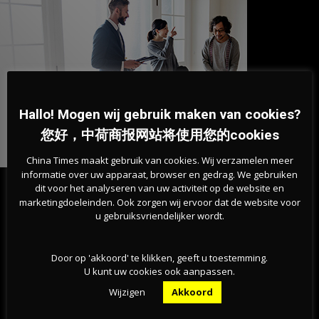
Hallo! Mogen wij gebruik maken van cookies?
您好，中荷商报网站将使用您的cookies
China Times maakt gebruik van cookies. Wij verzamelen meer
informatie over uw apparaat, browser en gedrag. We gebruiken
dit voor het analyseren van uw activiteit op de website en
最新的文章
marketingdoeleinden. Ook zorgen wij ervoor dat de website voor
u gebruiksvriendelijker wordt.
“一条永远不该被跨越的红线”——荷兰足协宣布支持
Door op 'akkoord' te klikken, geeft u toestemming.
抵制FIFA赛事
U kunt uw cookies ook aanpassen.
06-08-2026
Wijzigen
Akkoord
叙利亚难民减半、劳工移民减少，荷兰人口增长降