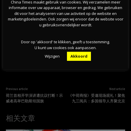
China Times maakt gebruik van cookies. Wij verzamelen meer
informatie over uw apparaat, browser en gedrag. We gebruiken
dit voor het analyseren van uw activiteit op de website en
荷兰天然泳区水质恶化，超百处游泳地点发布健康
marketingdoeleinden. Ook zorgen wij ervoor dat de website voor
警告
u gebruiksvriendelijker wordt.
05-08-2026
Door op 'akkoord' te klikken, geeft u toestemming.
U kunt uw cookies ook aanpassen.
Wijzigen
Akkoord
Previous article
Next article
荷兰首相开学演讲遭抗议打断！示
《中荷商报》受邀现场观礼！聚焦
威者高举巴勒斯坦国旗
九三阅兵：多国领导人齐聚北京
相关文章