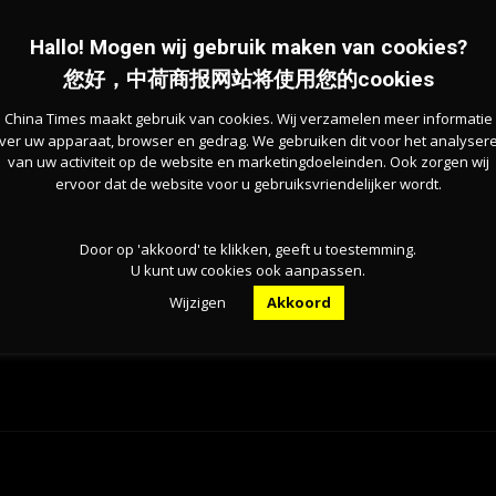
。平台系统在线率高达99.98%，并采用国家密码局认
极高的安全屏障。
Hallo! Mogen wij gebruik maken van cookies?
您好，中荷商报网站将使用您的cookies
、厦门的智慧养老试点，到2025年重庆北碚区、两江
China Times maakt gebruik van cookies. Wij verzamelen meer informatie
定监护平台试点落地，技术成熟度与推广速度令人瞩目。
ver uw apparaat, browser en gedrag. We gebruiken dit voor het analyser
van uw activiteit op de website en marketingdoeleinden. Ook zorgen wij
ervoor dat de website voor u gebruiksvriendelijker wordt.
智慧脑”与“大温情”的结合。它不仅释放了海外子女的照
憾。“这让我们在海外的奋斗，少了一份后顾之忧。”一位
Door op 'akkoord' te klikken, geeft u toestemming.
U kunt uw cookies ook aanpassen.
Wijzigen
Akkoord