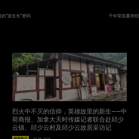
的“逆生长”密码
千年荣昌夏布织
烈火中不灭的信仰，英雄故里的新生——中
荷商报、加拿大天时传媒记者联合赴邱少
云镇、邱少云村及邱少云故居采访记
侨界热点
29-06-2026