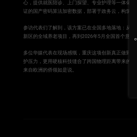
心，提供就医陪诊、上门探望、专业护理等一体化服务
证的国产密码算法加密数据，部署于政务云，构筑了
参访代表们了解到，该方案已在全国多地落地：从北京
新区的全域养老项目，再到2026年5月全国首个意
o
多位华媒代表在现场感慨，重庆这项创新真正做到了“
护压力，更用硬核科技缝合了跨国物理距离带来的遗
来自欧洲的侨领如是说。