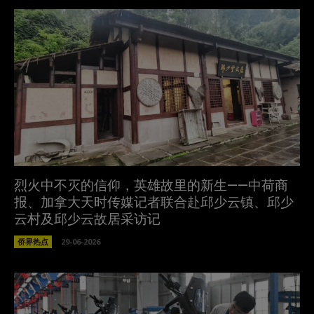
烈火中不灭的信仰，英雄故里的新生——中荷商
报、加拿大天时传媒记者联合赴邱少云镇、邱少
云村及邱少云故居采访记
侨界热点
29-06-2026