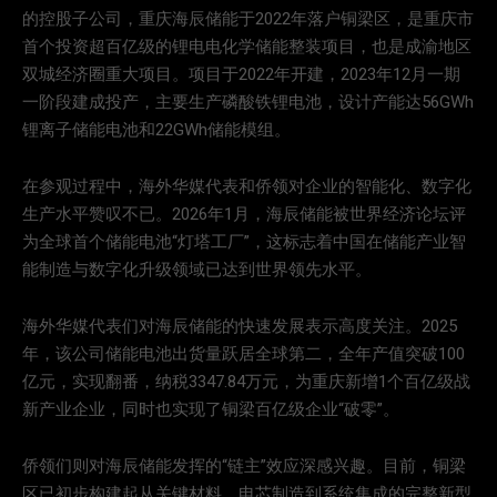
的控股子公司，重庆海辰储能于2022年落户铜梁区，是重庆市
首个投资超百亿级的锂电电化学储能整装项目，也是成渝地区
双城经济圈重大项目。项目于2022年开建，2023年12月一期
一阶段建成投产，主要生产磷酸铁锂电池，设计产能达56GWh
锂离子储能电池和22GWh储能模组。
在参观过程中，海外华媒代表和侨领对企业的智能化、数字化
生产水平赞叹不已。2026年1月，海辰储能被世界经济论坛评
为全球首个储能电池“灯塔工厂”，这标志着中国在储能产业智
能制造与数字化升级领域已达到世界领先水平。
海外华媒代表们对海辰储能的快速发展表示高度关注。2025
年，该公司储能电池出货量跃居全球第二，全年产值突破100
亿元，实现翻番，纳税3347.84万元，为重庆新增1个百亿级战
新产业企业，同时也实现了铜梁百亿级企业“破零”。
侨领们则对海辰储能发挥的“链主”效应深感兴趣。目前，铜梁
区已初步构建起从关键材料、电芯制造到系统集成的完整新型