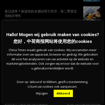
挺过战争？能源危机未撼动荷兰经济，第二季度实
现稳步增长
07-08-2026
旱情持续加剧，莱茵河洛比特水位创新低，荷兰拒
Hallo! Mogen wij gebruik maken van cookies?
绝全国统一行动
您好，中荷商报网站将使用您的cookies
07-08-2026
China Times maakt gebruik van cookies. Wij verzamelen meer
informatie over uw apparaat, browser en gedrag. We gebruiken
dit voor het analyseren van uw activiteit op de website en
marketingdoeleinden. Ook zorgen wij ervoor dat de website voor
u gebruiksvriendelijker wordt.
Door op 'akkoord' te klikken, geeft u toestemming.
U kunt uw cookies ook aanpassen.
Wijzigen
Akkoord
Previous article
Next article
寻根巴蜀记忆 共话文化传承——
侨聚铜梁探“智造”：2026海外华媒
2026海外华媒侨领川渝行走进重
侨领川渝行走访庆兰实业