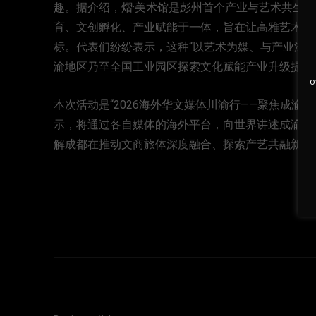
趣。据介绍，熠·美术馆是彭州首个产业与艺术共生
育、文创孵化、产业赋能于一体，旨在让高雅艺术贴
标。代表们纷纷表示，这种“以艺术为媒、与产业深度
渝地区乃至全国工业园区探索文化赋能产业升级提供
o
本次活动是“2026海外华文媒体川渝行——聚焦成
示，将通过各自媒体的海外平台，向世界讲述成渝地
解成都在推动文商旅体深度融合、探索产艺共融新路