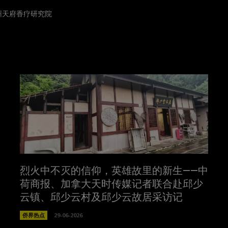
州天府香疗研究院
烈火中不灭的信仰，英雄故里的新生——中
荷商报、加拿大天时传媒记者联合赴邱少
云镇、邱少云村及邱少云故居采访记
侨界热点
29-06-2026