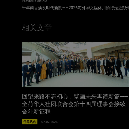
Previous article
千年药香焕发时代新韵——2026海外华文媒体川渝行走近彭
相关文章
回望来路不忘初心，擘画未来再谱新篇——
全荷华人社团联合会第十四届理事会接续
奋斗新征程
侨界热点
07-07-2026