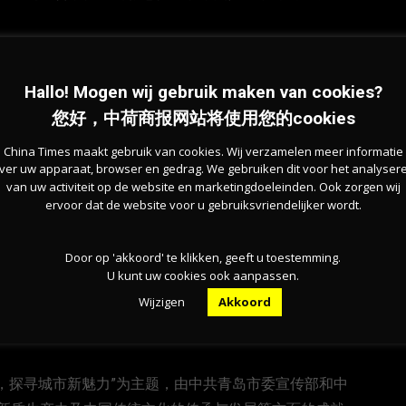
不仅是一个集中展示各类商品和技术的平台，更是一个
Hallo! Mogen wij gebruik maken van cookies?
至中国的新质生产力得以向世界展示其独特魅力，同时也
您好，中荷商报网站将使用您的cookies
China Times maakt gebruik van cookies. Wij verzamelen meer informatie
ver uw apparaat, browser en gedrag. We gebruiken dit voor het analyser
产业园。王宇轩 摄
van uw activiteit op de website en marketingdoeleinden. Ook zorgen wij
ervoor dat de website voor u gebruiksvriendelijker wordt.
了解了青岛西海岸新区城市空间格局的演变、新一轮城
Door op 'akkoord' te klikken, geeft u toestemming.
U kunt uw cookies ook aanpassen.
Wijzigen
Akkoord
区经过短短几年的发展就能够达到如此成就，许多发展
探寻城市新魅力”为主题，由中共青岛市委宣传部和中