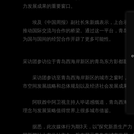
力发展成果的重要窗口。
埃及《中国周报》副社长朱新娥表示，上合示范区
推动国际交流与合作的桥梁。通过这一平台，青岛乃
为国与国间的经贸合作开辟了更多可能性。
o
采访团参访位于青岛西海岸新区的青岛东方影都影视
采访团参访至青岛西海岸新区的城市之窗时，深入
市空间发展战略和总体规划以及经济社会发展成果。
阿联酋中阿卫视主持人毕诺感慨道，青岛西海岸新
理念与发展策略值得世界上很多城市借鉴。
据悉，此次媒体行为期3天，以“探究新质生产力，