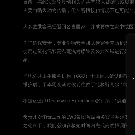
目前，与此次邮轮疫情相关的共有13人被确诊或疑似感染安
主要由啮齿动物传播，但在密切接触情况下也可能在
大多数乘客已经返回各自国家，并被要求在家中或医
为了确保安全，专业生物安全团队身穿全套防护装备
使用过氧化氢和高温蒸汽对船舱及公共区域进行处理
象。
当地公共卫生服务机构（GGD）于上周六确认邮轮
o
维护后，于本周晚些时候前往位于北极斯瓦尔巴群岛的朗伊
根据运营商Oceanwide Expeditions的计划，
负责此次消毒工作的EWS集团首席商务官马塞尔·范登布林克（
之处在于，我们必须在极短时间内完成高度协调的工