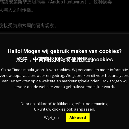
第斯型汉坦病毒（Andes hantavirus）。这种病毒
人与人之间传播。
院接受为期六周的隔离观察。
，对邮轮八层甲板进行了为期四天的全面消毒。工作人员
。此外，病虫害防治专家还确认该邮轮不存在鼠类活动迹
Hallo! Mogen wij gebruik maken van cookies?
您好，中荷商报网站将使用您的cookies
China Times maakt gebruik van cookies. Wij verzamelen meer informatie
符合卫生标准，并批准其重新投入运营。邮轮将在完成例行
ver uw apparaat, browser en gedrag. We gebruiken dit voor het analyser
尔城（Longyearbyen）。
van uw activiteit op de website en marketingdoeleinden. Ook zorgen wij
ervoor dat de website voor u gebruiksvriendelijker wordt.
“洪迪乌斯号”将于6月13日重新启航，执行新的北极探险航线。
Door op 'akkoord' te klikken, geeft u toestemming.
U kunt uw cookies ook aanpassen.
Marcel van den Brink）表示：“这次行动的特殊
Wijzigen
Akkoord
作，制定并执行严格受控的生物安全应对方案。”