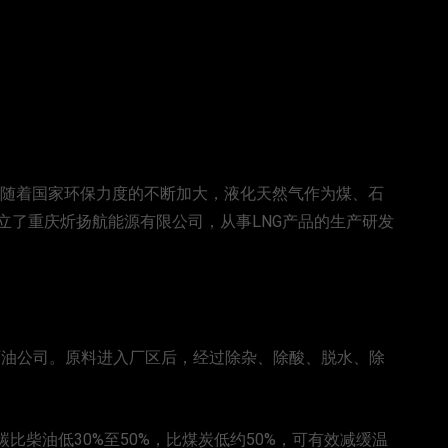
到随着国家环保力度的不断加大，液化天然气作为煤、石
立了重庆炘扬航能源有限公司，从事LNG产品的生产研发
石油公司。原料进入厂区后，经过除杂、除酸、脱水、除
比柴油低30%至50%，比煤炭低约50%，可有效减缓温