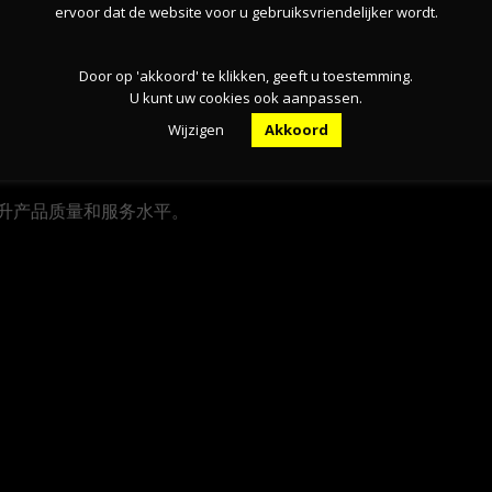
探索企业从无到有、破旧立新的自主创新之路。
ervoor dat de website voor u gebruiksvriendelijker wordt.
，产品质量达到国家GB/T38753-2020液化天然气
Door op 'akkoord' te klikken, geeft u toestemming.
目。
U kunt uw cookies ook aanpassen.
Wijzigen
Akkoord
心驱动力。
升产品质量和服务水平。