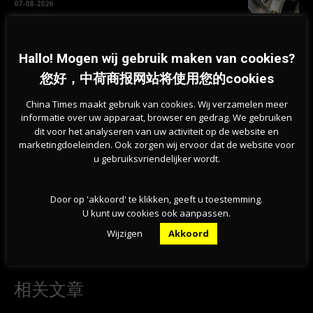
07-08-2026
旱情持续加剧，莱茵河洛比特水位创新低，荷兰拒
绝全国统一行动
Hallo! Mogen wij gebruik maken van cookies?
07-08-2026
您好，中荷商报网站将使用您的cookies
China Times maakt gebruik van cookies. Wij verzamelen meer
informatie over uw apparaat, browser en gedrag. We gebruiken
dit voor het analyseren van uw activiteit op de website en
marketingdoeleinden. Ook zorgen wij ervoor dat de website voor
u gebruiksvriendelijker wordt.
Door op 'akkoord' te klikken, geeft u toestemming.
U kunt uw cookies ook aanpassen.
Previous article
Next article
Wijzigen
Akkoord
热爱AA制？2023年荷兰创造了创
荷兰Texel岛隐藏危险！一周内两
纪录的66亿欧元Tikkies账单！
人相继陷入流沙之中
相关文章