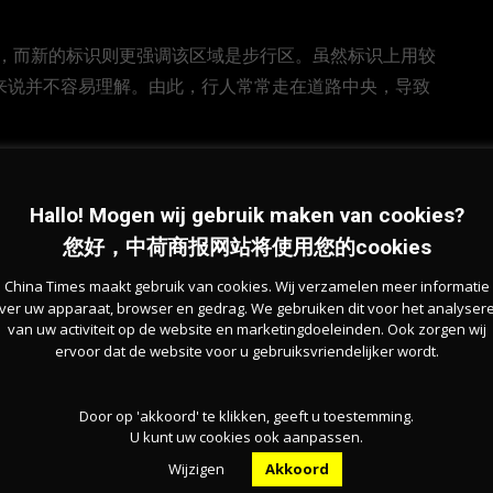
，而新的标识则更强调该区域是步行区。虽然标识上用较
客来说并不容易理解。由此，行人常常走在道路中央，导致
乎由游客决定
Hallo! Mogen wij gebruik maken van cookies?
您好，中荷商报网站将使用您的cookies
客的数量决定。“共享空间本身没问题，但不应该出现在
其是在阿姆斯特丹市中心，似乎决定了骑行者可以在哪里
China Times maakt gebruik van cookies. Wij verzamelen meer informatie
ver uw apparaat, browser en gedrag. We gebruiken dit voor het analyser
van uw activiteit op de website en marketingdoeleinden. Ook zorgen wij
ervoor dat de website voor u gebruiksvriendelijker wordt.
路也是多功能使用的。一些公园如Noorderpark有狭
ater指出：“在冯德尔公园（Vondelpark），我们
Door op 'akkoord' te klikken, geeft u toestemming.
park，我们完全无法理解。市政府制定了一项政策，并立即
U kunt uw cookies ook aanpassen.
全。”
Wijzigen
Akkoord