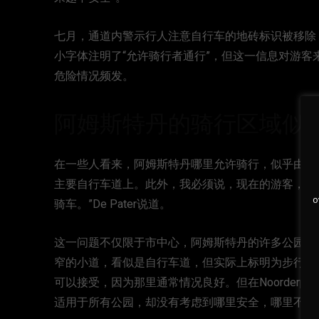
七月，通道内警示行人注意自行车的地砖标识被移除
小字体注明了“允许骑行者通行”，但这一信息对游
危险情况频发。
阿姆斯特丹的骑行区域似
在一些人看来，阿姆斯特丹哪里允许骑行，似乎由游
主要自行车道上。此外，我必须说，现在的游客，尤
o
骑车。”De Pater说道。
这一问题不仅限于市中心，阿姆斯特丹的许多公园内的道
窄的小道，看似是自行车道，但实际上标明为步行区。De P
可以接受，因为那里通常情况良好。但在Noorder
适用于所有公园，却没有考虑到哪里安全，哪里不安