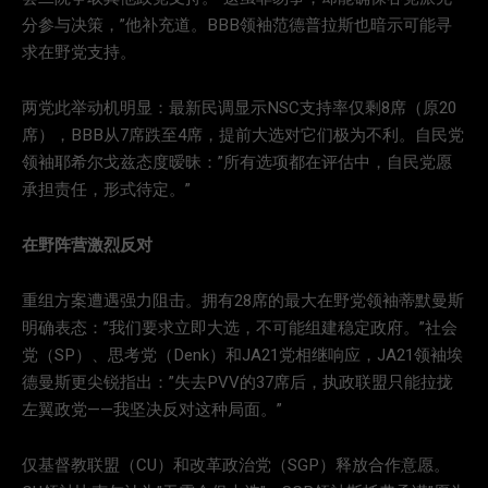
分参与决策，”他补充道。BBB领袖范德普拉斯也暗示可能寻
求在野党支持。
两党此举动机明显：最新民调显示NSC支持率仅剩8席（原20
席），BBB从7席跌至4席，提前大选对它们极为不利。自民党
领袖耶希尔戈兹态度暧昧：”所有选项都在评估中，自民党愿
承担责任，形式待定。”
在野阵营激烈反对
重组方案遭遇强力阻击。拥有28席的最大在野党领袖蒂默曼斯
明确表态：”我们要求立即大选，不可能组建稳定政府。”社会
党（SP）、思考党（Denk）和JA21党相继响应，JA21领袖埃
德曼斯更尖锐指出：”失去PVV的37席后，执政联盟只能拉拢
左翼政党——我坚决反对这种局面。”
仅基督教联盟（CU）和改革政治党（SGP）释放合作意愿。