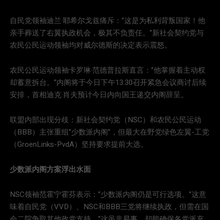
自民党领袖迪兰·耶希尔戈兹痛斥：”这是为私利背叛国家！他
亲手葬送了右翼执政机会，极其不负责任。”新社会契约党与
农民公民运动领袖均对威尔德斯的决定表示震怒。
农民公民运动领袖卡罗琳·范德普拉斯直言：”他掌握着主动权
却蓄意拆台。”内阁将于今日下午13:30召开紧急会议商讨后续
安排，首相迪克·肖夫预计今日内向国王递交内阁辞呈。
联盟内部出现分歧：新社会契约党（NSC）和农民公民运动
（BBB）主张重组”少数派内阁”，但最大在野党绿色左翼-工党
（GroenLinks-PvdA）坚持要求提前大选。
少数派内阁方案浮出水面
NSC领袖范霍宁霍芬表示：”少数派内阁仍是可行选项。”这意
味着自民党（VVD）、NSC和BBB三党将继续执政，但需在国
会二院争取其他政党支持。”这虽非易事，却能确保各党派充