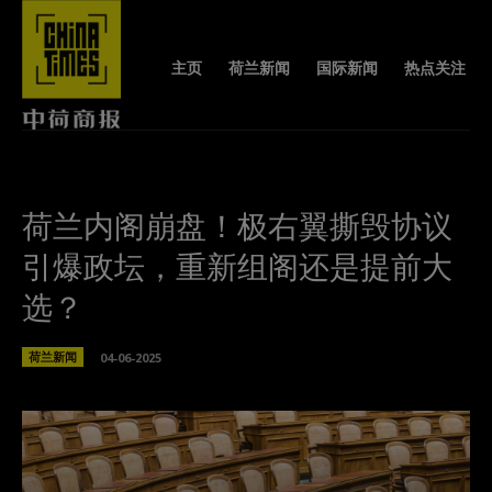
主页
荷兰新闻
国际新闻
热点关注
荷兰内阁崩盘！极右翼撕毁协议
引爆政坛，重新组阁还是提前大
选？
荷兰新闻
04-06-2025