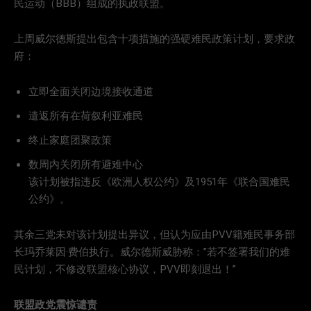
民运动（BBB）组成的执政联盟。
上周威尔德斯提出包含十项措施的强硬难民政策计划，要求政
府：
立即全面关闭边境接收通道
遣返所有在荷叙利亚难民
终止家庭团聚政策
数周内关闭所有避难中心
该计划被指违反《欧洲人权公约》及1951年《联合国难民
公约》。
其余三党未对该计划提出异议，但认为应由PVV籍难民事务部
长玛乔莱因·费伯执行。威尔德斯威胁称：”若不签署我们的难
民计划，不修改联盟核心协议，PVV即刻退出！”
联盟政党震惊谴责