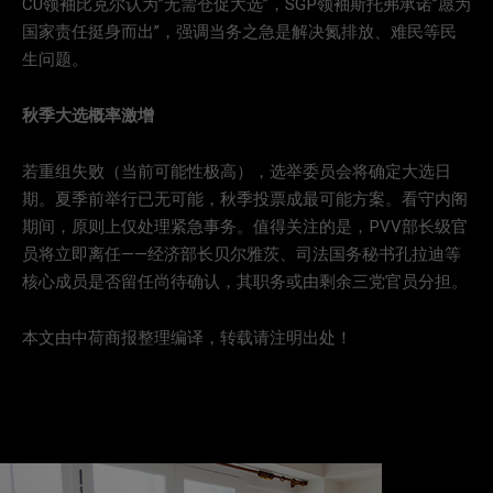
CU领袖比克尔认为”无需仓促大选”，SGP领袖斯托弗承诺”愿为
国家责任挺身而出”，强调当务之急是解决氮排放、难民等民
生问题。
秋季大选概率激增
若重组失败（当前可能性极高），选举委员会将确定大选日
期。夏季前举行已无可能，秋季投票成最可能方案。看守内阁
期间，原则上仅处理紧急事务。值得关注的是，PVV部长级官
员将立即离任——经济部长贝尔雅茨、司法国务秘书孔拉迪等
核心成员是否留任尚待确认，其职务或由剩余三党官员分担。
本文由中荷商报整理编译，转载请注明出处！