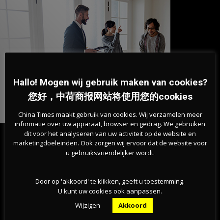
Hallo! Mogen wij gebruik maken van cookies?
您好，中荷商报网站将使用您的cookies
China Times maakt gebruik van cookies. Wij verzamelen meer
informatie over uw apparaat, browser en gedrag. We gebruiken
dit voor het analyseren van uw activiteit op de website en
marketingdoeleinden. Ook zorgen wij ervoor dat de website voor
最新的文章
u gebruiksvriendelijker wordt.
荷兰林堡森林火灾扩大至百公顷，250名消防员连夜
Door op 'akkoord' te klikken, geeft u toestemming.
扑救
U kunt uw cookies ook aanpassen.
06-08-2026
Wijzigen
Akkoord