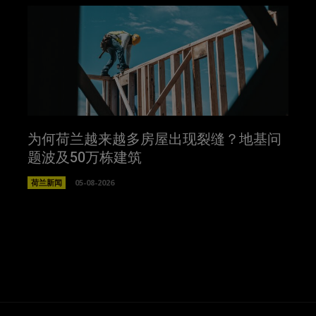
为何荷兰越来越多房屋出现裂缝？地基问
题波及50万栋建筑
荷兰新闻
05-08-2026