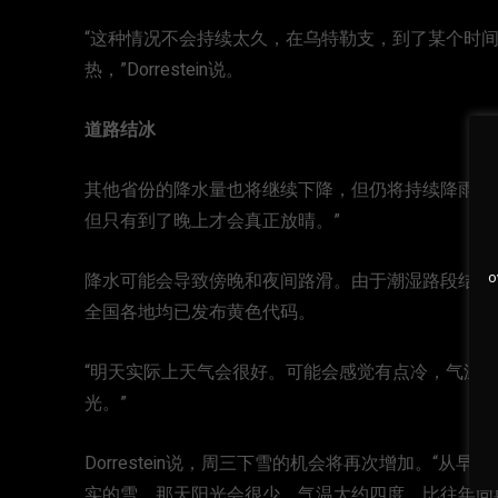
“这种情况不会持续太久，在乌特勒支，到了某个时
热，”Dorrestein说。
道路结冰
其他省份的降水量也将继续下降，但仍将持续降雨。
但只有到了晚上才会真正放晴。”
o
降水可能会导致傍晚和夜间路滑。由于潮湿路段结冰
全国各地均已发布黄色代码。
“明天实际上天气会很好。可能会感觉有点冷，气温
光。”
Dorrestein说，周三下雪的机会将再次增加。“
实的雪。那天阳光会很少，气温大约四度，比往年同