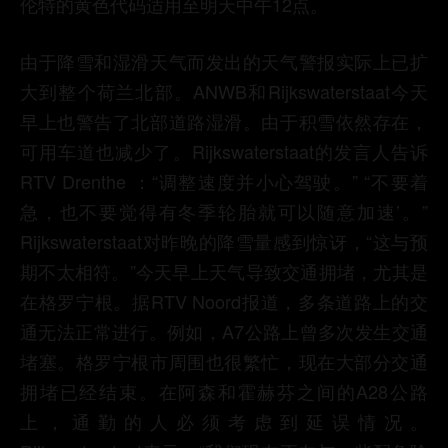
伦特的黄色代码适用至明天中午12点。
由于降雪和湿滑天气而发出的天气警报实际上已扩
大到整个荷兰北部。ANWB和Rijkswaterstaat今天
早上也警告了北部道路湿滑。由于积雪依然存在，
可用车道也减少了。Rijkswaterstaat的发言人告诉
RTV Drenthe ：“调整速度并小心驾驶。” “不要着
急，也不要觉得有冬季轮胎就可以随意加速’。”
Rijkswaterstaat对昨晚的降雪量感到惊讶，“这与预
期不太相符。”
今天早上天气导致交通拥堵，尤其是
在格罗宁根。据RTV Noord报道，多条道路上的交
通无法正常进行。例如，A7公路上曾多次发生交通
堵塞。格罗宁根市周围也很繁忙，现在大部分交通
拥堵已经结束。在阿森和霍赫芬之间的A28公路
上，通勤的人必须考虑到延误情况。