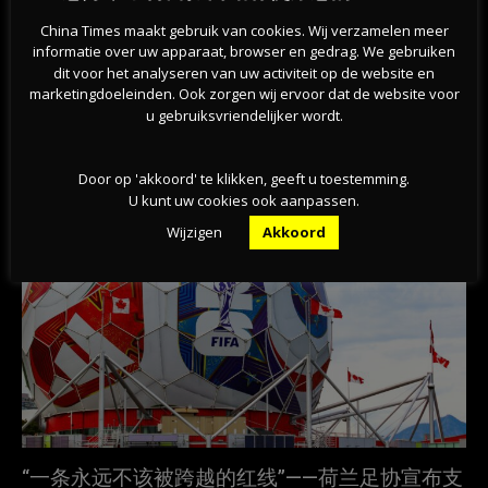
China Times maakt gebruik van cookies. Wij verzamelen meer
Previous article
Next article
informatie over uw apparaat, browser en gedrag. We gebruiken
荷兰妇女39岁妇女被风暴吹倒的
荷兰铁路NS承诺！2024年改善今
dit voor het analyseren van uw activiteit op de website en
树木砸中，伤重不愈身亡
年的列车行程，更多班次更少延
marketingdoeleinden. Ook zorgen wij ervoor dat de website voor
误？
u gebruiksvriendelijker wordt.
相关文章
Door op 'akkoord' te klikken, geeft u toestemming.
U kunt uw cookies ook aanpassen.
Wijzigen
Akkoord
“一条永远不该被跨越的红线”——荷兰足协宣布支