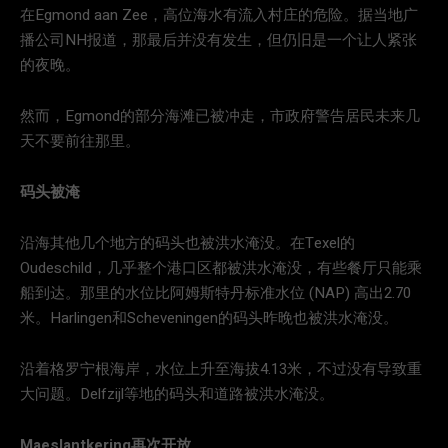
在Egmond aan Zee，高位海水有流入村庄的危险。据当地广
播公司NH报道，那最后并没有发生，但仍旧是一个让人紧张
的夜晚。
然而，Egmond的部分海滩已被冲走，市政府警告居民未来几
天不要前往那里。
码头被淹
沿海其他几个地方的码头也被洪水淹没。在Texel的
Oudeschild，几乎整个港口区都被洪水淹没，有些餐厅只能乘
船到达。那里的水位比阿姆斯特丹标准水位 (NAP) 高出2.70
米。Harlingen和Scheveningen的码头昨晚也被洪水淹没。
沿着格罗宁根海岸，水位上升至海拔4.13米，不过没有导致重
大问题。Delfzijl等地的码头和道路被洪水淹没。
Maeslantkering再次开放