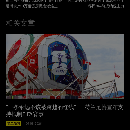
荷兰房租涨价计划泡汤！加租计划
荷兰难民就业率逆袭！四成叙利亚
遭滑铁卢 3万租赁房抛售潮难止
移民9年熬成纳税主力
相关文章
“一条永远不该被跨越的红线”——荷兰足协宣布支
持抵制FIFA赛事
荷兰新闻
06-08-2026