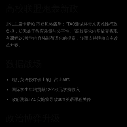
高校联盟炮轰新政
UNL主席卡斯帕·范登贝格痛斥：”TAO测试将带来灾难性行政
负担，却无益于教育质量与公平性。”高校要求内阁放弃将现
有课程2/3教学内容强制荷语化的提案，转而支持院校自主改
革方案。
数据战场
现行英语授课硕士项目占比68%
国际学生年均贡献12亿欧元学费收入
政府测算TAO实施将导致30%英语课程关停
政治博弈升级