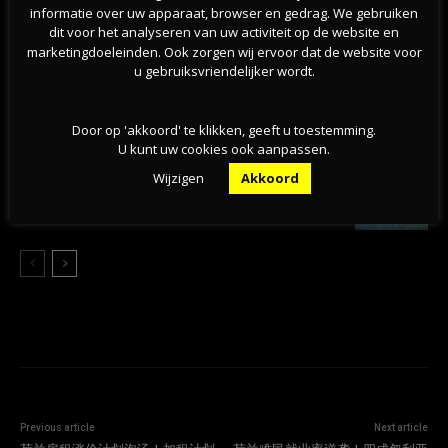
informatie over uw apparaat, browser en gedrag. We gebruiken
06-08-2026
dit voor het analyseren van uw activiteit op de website en
marketingdoeleinden. Ook zorgen wij ervoor dat de website voor
u gebruiksvriendelijker wordt.
荷兰林堡森林火灾扩大至百公顷，250名消防员连夜
扑救
06-08-2026
Door op 'akkoord' te klikken, geeft u toestemming.
U kunt uw cookies ook aanpassen.
荷兰天然泳区水质恶化，超百处游泳地点发布健康
Wijzigen
Akkoord
警告
05-08-2026
Previous article
Next article