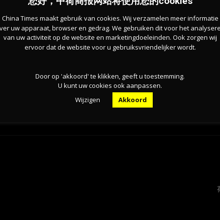
您好，中荷商报网站将使用您的cookies
China Times maakt gebruik van cookies. Wij verzamelen meer informatie
ver uw apparaat, browser en gedrag. We gebruiken dit voor het analyser
2023年这一比例将不足9%。
van uw activiteit op de website en marketingdoeleinden. Ook zorgen wij
ervoor dat de website voor u gebruiksvriendelijker wordt.
Door op 'akkoord' te klikken, geeft u toestemming.
U kunt uw cookies ook aanpassen.
Wijzigen
Akkoord