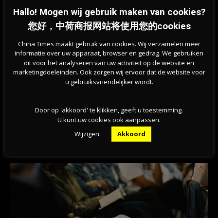
Hallo! Mogen wij gebruik maken van cookies?
您好，中荷商报网站将使用您的cookies
China Times maakt gebruik van cookies. Wij verzamelen meer
informatie over uw apparaat, browser en gedrag. We gebruiken
dit voor het analyseren van uw activiteit op de website en
marketingdoeleinden. Ook zorgen wij ervoor dat de website voor
u gebruiksvriendelijker wordt.
Previous article
Next article
荷兰政坛炸锅！看守内阁陷权力真
荷兰用工荒全面失控！三分之二企
Door op 'akkoord' te klikken, geeft u toestemming.
空，北约军费大决战开始上演
业深陷”无人可用”绝境
U kunt uw cookies ook aanpassen.
Wijzigen
Akkoord
相关文章