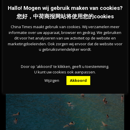
Hallo! Mogen wij gebruik maken van cookies?
您好，中荷商报网站将使用您的cookies
China Times maakt gebruik van cookies. Wij verzamelen meer
informatie over uw apparaat, browser en gedrag. We gebruiken
dit voor het analyseren van uw activiteit op de website en
marketingdoeleinden. Ook zorgen wij ervoor dat de website voor
u gebruiksvriendelijker wordt.
Previous article
Next article
很快有更多住房？荷兰2022年颁
浓烟覆盖全城！鹿特丹西部工业区
发的临时住房许可证数量增加43%
大火已得到控制
Door op 'akkoord' te klikken, geeft u toestemming.
U kunt uw cookies ook aanpassen.
相关文章
Wijzigen
Akkoord