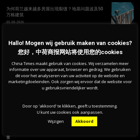
为何荷兰越来越多房屋出现裂缝？地基问题波及50
万栋建筑
05-08-2026
新版欧元纸币10款候选设计方案公布，欧洲央行邀
Hallo! Mogen wij gebruik maken van cookies?
请公众参与投票
您好，中荷商报网站将使用您的cookies
05-08-2026
China Times maakt gebruik van cookies. Wij verzamelen meer
informatie over uw apparaat, browser en gedrag. We gebruiken
dit voor het analyseren van uw activiteit op de website en
marketingdoeleinden. Ook zorgen wij ervoor dat de website voor
u gebruiksvriendelijker wordt.
Door op 'akkoord' te klikken, geeft u toestemming.
U kunt uw cookies ook aanpassen.
Previous article
Next article
Wijzigen
Akkoord
罢工有效了？荷兰近半数公交停
荷兰拥有欧洲最脏的水！仅有1%
运，雇主：罢工停一下！待遇能商
符合标？
量