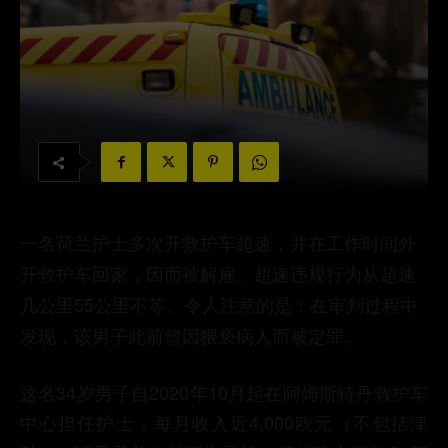
一名荷兰护士多次开救护车超速，并在工作时间外
开救护车回家，因而被解雇。超速违规行为从超速
几公里55公里不等。令人注意的是：在审判过程中
发现，该男子此前曾因猥亵病人而被定罪。
这名34岁男子自2020年10月起在阿姆斯特丹救护车
中心担任护士，每月收入近4,000欧元（不包括津