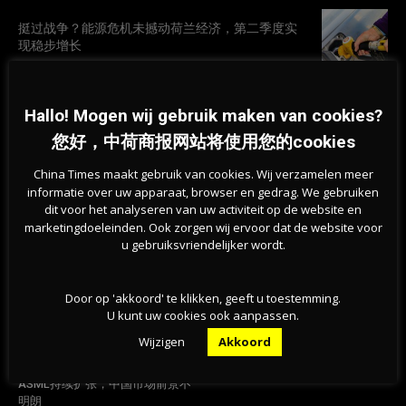
挺过战争？能源危机未撼动荷兰经济，第二季度实
现稳步增长
07-08-2026
Hallo! Mogen wij gebruik maken van cookies?
旱情持续加剧，莱茵河洛比特水位创新低，荷兰拒
绝全国统一行动
您好，中荷商报网站将使用您的cookies
07-08-2026
China Times maakt gebruik van cookies. Wij verzamelen meer
informatie over uw apparaat, browser en gedrag. We gebruiken
dit voor het analyseren van uw activiteit op de website en
marketingdoeleinden. Ook zorgen wij ervoor dat de website voor
u gebruiksvriendelijker wordt.
Door op 'akkoord' te klikken, geeft u toestemming.
U kunt uw cookies ook aanpassen.
Wijzigen
Akkoord
Previous article
Next article
政治影响经济！芯片整机公司
荷兰超市”耍诈”？先涨价再打折
ASML持续扩张，中国市场前景不
明朗