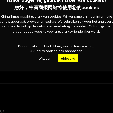
Hallo! Mogen wij gebruik maken van cookies?
。爱尔兰、奥地利和丹麦也跻身前五名。邻国德国排名第
您好，中荷商报网站将使用您的cookies
China Times maakt gebruik van cookies. Wij verzamelen meer informatie
ver uw apparaat, browser en gedrag. We gebruiken dit voor het analyser
23项指标中有17项指标垫底。例如，劳动力市场不
van uw activiteit op de website en marketingdoeleinden. Ook zorgen wij
ervoor dat de website voor u gebruiksvriendelijker wordt.
Door op 'akkoord' te klikken, geeft u toestemming.
U kunt uw cookies ook aanpassen.
Wijzigen
Akkoord
收！