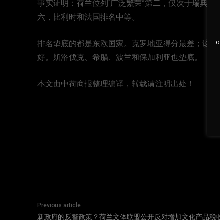
事实证明：荷兰位列“广泛繁荣”第二，仅次于瑞典
六，比利时和法国排名中等。
o
排名垫底的都是东欧国家。克罗地亚得分最差；该国在
好。斯洛伐克、希腊、波兰和保加利亚也垫底。
本文由中荷商报整理编译，转载请注明出处！
Previous article
新政府的反智政策？荷兰文体联盟公开反对增加文化产品税