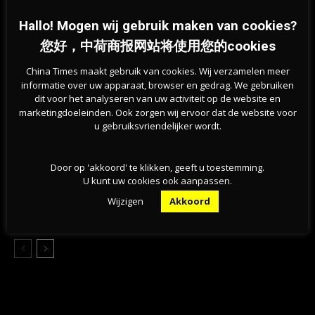
07-08-2026
Hallo! Mogen wij gebruik maken van cookies?
您好，中荷商报网站将使用您的cookies
荷兰热浪持续，专家称身体可以“学会”应对高温
China Times maakt gebruik van cookies. Wij verzamelen meer
07-08-2026
informatie over uw apparaat, browser en gedrag. We gebruiken
dit voor het analyseren van uw activiteit op de website en
marketingdoeleinden. Ook zorgen wij ervoor dat de website voor
挺过战争？能源危机未撼动荷兰经济，第二季度实
u gebruiksvriendelijker wordt.
现稳步增长
07-08-2026
Door op 'akkoord' te klikken, geeft u toestemming.
U kunt uw cookies ook aanpassen.
旱情持续加剧，莱茵河洛比特水位创新低，荷兰拒
绝全国统一行动
Wijzigen
Akkoord
07-08-2026