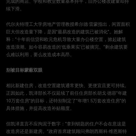
完成的商店、学校和教堂数量基本持平，旧办公楼改建量却持
续下滑。
代尔夫特理工大学房地产管理教授希尔德·雷蒙指出，闲置面积
巨大但改造量下降，是因”最易改造的建筑已被消化”。她解
释：”十年前信贷和欧元危机导致大量办公楼空置，掀起建筑
改造浪潮。如今容易改造的’低垂果实’已被摘完。”剩余建筑要
么难以利用，要么改造成本高昂。
别被目标蒙蔽双眼
相比新建住房，改造空置建筑通常更快、更便宜且更可持续。
正因如此，凯泽部长不仅延续了前任住房部长胡戈·德容”年建
10万套住房”的目标，还特别制定了”年增1.5万套改造住房”的
具体措施，并提高改造补贴额度。
但凯泽直言不应拘泥于数字：”拿到钥匙的住户不会在意这是
改造房还是新建房。”政府首席建筑顾问弗朗西斯科·维恩斯特