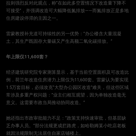
拉则强烈反对此观点，称”在如此多空置情况下改造量下降不
可接受”，并强调改造可大幅降低氮排放——而氮排放正是多地
住房建设停滞的主因之一。
雷蒙教授补充道可持续性的另一优势：”办公楼含大量混凝
土，其生产既固存大量碳又产生高额二氧化碳排放。”
年上限仅11,600套？
经济建筑研究院专家测算显示，基于当前空置面积及可改造比
例，荷兰年改造住房潜力上限仅为11,600套。雷蒙认为要实现
1.5万套目标，必须攻克”大型办公园区改造”难关，但这些区域
常涉及多重产权问题：”业主们相互观望，因为单独改造毫无
意义。这需要市政当局推动协同改造。”
她还指出市政审批能力不足：”政策支持快速审批，但基层缺
乏办事人员。”部分法规更成拦路虎，如哈勒姆某小吃店老板
就因法规限制无法居住自家店铺楼上。