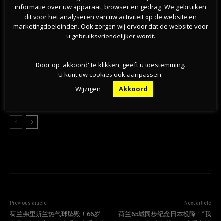
05-08-2026
informatie over uw apparaat, browser en gedrag. We gebruiken
dit voor het analyseren van uw activiteit op de website en
marketingdoeleinden. Ook zorgen wij ervoor dat de website voor
为何荷兰越来越多房屋出现裂缝？地基问题波及50
u gebruiksvriendelijker wordt.
万栋建筑
05-08-2026
Door op 'akkoord' te klikken, geeft u toestemming.
U kunt uw cookies ook aanpassen.
新版欧元纸币10款候选设计方案公布，欧洲央行邀
请公众参与投票
Wijzigen
Akkoord
05-08-2026
Previous article
Next article
荷兰弗里斯兰热气球坠毁！66岁
荷兰65城同步纪念日本投降！”我