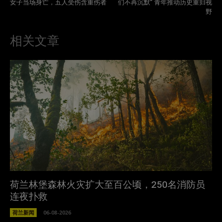
女子当场身亡，五人受伤含重伤者
们不再沉默” 青年推动历史重归视
野
相关文章
荷兰林堡森林火灾扩大至百公顷，250名消防员
连夜扑救
荷兰新闻
06-08-2026