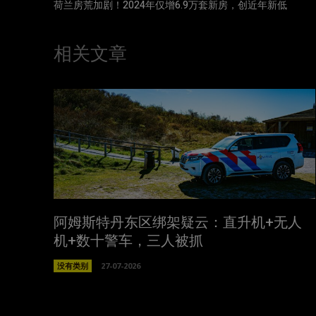
荷兰房荒加剧！2024年仅增6.9万套新房，创近年新低
相关文章
阿姆斯特丹东区绑架疑云：直升机+无人
机+数十警车，三人被抓
没有类别
27-07-2026