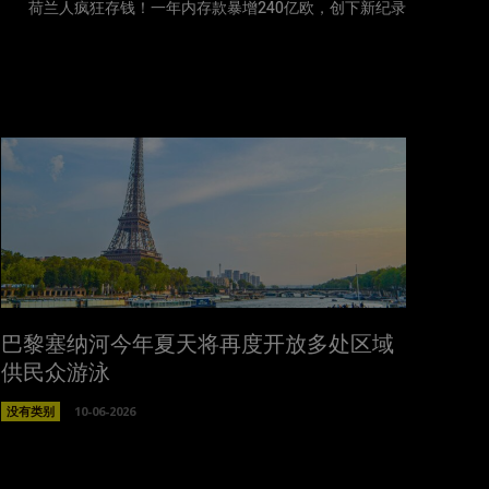
荷兰人疯狂存钱！一年内存款暴增240亿欧，创下新纪录
巴黎塞纳河今年夏天将再度开放多处区域
供民众游泳
没有类别
10-06-2026