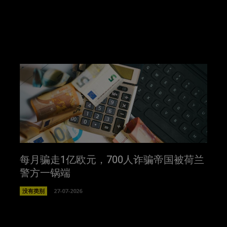
每月骗走1亿欧元，700人诈骗帝国被荷兰
警方一锅端
没有类别
27-07-2026