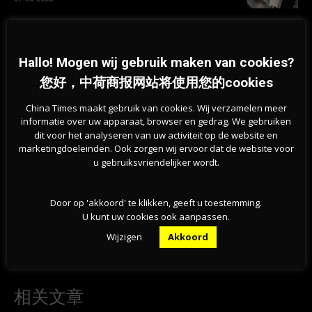
旱情持续加剧，莱茵河洛比特水位创新低，荷兰拒
绝全国统一行动
Hallo! Mogen wij gebruik maken van cookies?
07-08-2026
您好，中荷商报网站将使用您的cookies
China Times maakt gebruik van cookies. Wij verzamelen meer
informatie over uw apparaat, browser en gedrag. We gebruiken
dit voor het analyseren van uw activiteit op de website en
marketingdoeleinden. Ook zorgen wij ervoor dat de website voor
u gebruiksvriendelijker wordt.
Door op 'akkoord' te klikken, geeft u toestemming.
Previous article
Next article
U kunt uw cookies ook aanpassen.
OECD痛批荷兰”劫贫济富”！房主
可负担租金法反噬荷兰！房东抛售
Wijzigen
Akkoord
减税全欧第1，租客成房价泡沫人
逼迁官司暴增30%，中产痛诉
质
相关文章