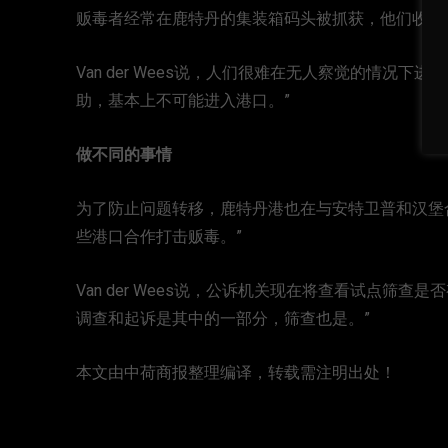
贩毒者经常在鹿特丹的集装箱码头被抓获，他们收取
Van der Wees说，人们很难在无人察觉的情况
助，基本上不可能进入港口。”
做不同的事情
为了防止问题转移，鹿特丹港也在与安特卫普和汉堡
些港口合作打击贩毒。”
Van der Wees说，公诉机关现在将查看试点筛
调查和起诉是其中的一部分，筛查也是。”
本文由中荷商报整理编译，转载需注明出处！