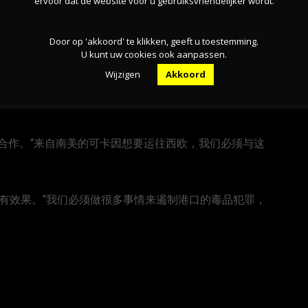
ervoor dat de website voor u gebruiksvriendelijker wordt.
费用清空装有毒品的集装箱。
Door op 'akkoord' te klikken, geeft u toestemming.
下进入港口区。“鹿特丹港非常安全可靠，如果没有内部的帮
U kunt uw cookies ook aanpassen.
Wijzigen
Akkoord
合作。“来自南美的可卡因想要运往西欧，我们必须与这
查是否有效果。“我们必须做很多事情来遏制港口的毒品犯罪，