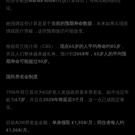
经济学教授
Marike Knoef
对该计算得出了与NOS相同的结
论。
她强调这些计算是基于
当前的预期寿命数据
，未来如果出现疫
情或医疗突破，这些预期值仍可能改变。
根据荷兰统计局（CBS），
现在65岁的人平均寿命约85岁
，
并且人们整体越来越长寿。预计到
2068年，65岁人的平均预
期寿命可能超过90岁。
国民养老金制度
1956年荷兰首次为65岁老人发放政府基本养老金。如今法定年
龄为
67岁
，并且在
2028年将延后3个月
，这一点已成既定事
实。
目前AOW养老金金额：
单身领取 €1,558/月；同住者每人约
€1,068/月。