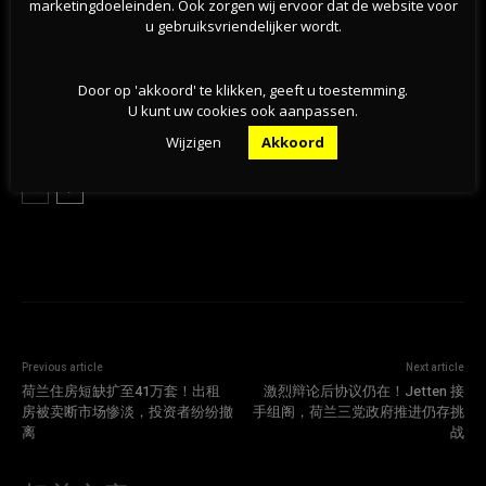
marketingdoeleinden. Ook zorgen wij ervoor dat de website voor
现稳步增长
u gebruiksvriendelijker wordt.
07-08-2026
Door op 'akkoord' te klikken, geeft u toestemming.
旱情持续加剧，莱茵河洛比特水位创新低，荷兰拒
绝全国统一行动
U kunt uw cookies ook aanpassen.
07-08-2026
Wijzigen
Akkoord
Previous article
Next article
荷兰住房短缺扩至41万套！出租
激烈辩论后协议仍在！Jetten 接
房被卖断市场惨淡，投资者纷纷撤
手组阁，荷兰三党政府推进仍存挑
离
战