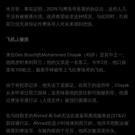
本月初，事实证明，202年与摩洛哥签署的协议后，这些人几
乎没有被驱逐出境。政府希望改变这种情况。与此同时，扎根
荷兰但无身份证件摩洛哥人对未来感到恐惧。
飞机上被抓
来自Den Bosch的Mohammed Chayak（45岁）是其中之一。
他两岁时来到荷兰；他的父亲是一名客工。今年3月，他口袋
里有100欧元，戴着手铐被带上飞往摩洛哥的飞机。
由于有犯罪记录，他失去了居留证。在荷兰的这些年，Chayak
从未申请过荷兰国籍，这意味着他的居住权可能被剥夺。他通
过摩洛哥通行证（入境文件）被强行驱逐出境。
在乌特勒支的Ahmed Al Safi无法在遣返和离境服务处(DT&V)
获得通行证。Ahmed也是小时候来到荷兰的，他并不想配合被
驱逐到摩洛哥。在被拘留四个月后，他再次被流落街头。