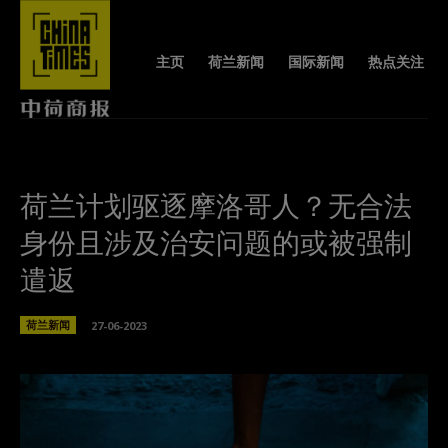
主页
荷兰新闻
国际新闻
热点关注
荷兰计划驱逐摩洛哥人？无合法
身份且涉及治安问题的或被强制
遣返
荷兰新闻
27-06-2023