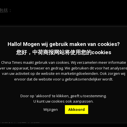
包括：
Hallo! Mogen wij gebruik maken van cookies?
您好，中荷商报网站将使用您的cookies
度疲惫，甚至持续数月。
China Times maakt gebruik van cookies. Wij verzamelen meer informatie
ver uw apparaat, browser en gedrag. We gebruiken dit voor het analyser
van uw activiteit op de website en marketingdoeleinden. Ook zorgen wij
ervoor dat de website voor u gebruiksvriendelijker wordt.
Door op 'akkoord' te klikken, geeft u toestemming.
t Heijn为此次事件向消费者致歉，并表示正在调查具体原
U kunt uw cookies ook aanpassen.
Wijzigen
Akkoord
关症状，请立即就医！