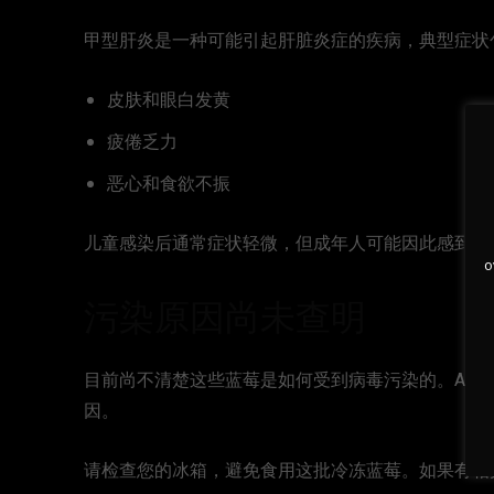
甲型肝炎是一种可能引起肝脏炎症的疾病，典型症状
皮肤和眼白发黄
疲倦乏力
恶心和食欲不振
儿童感染后通常症状轻微，但成年人可能因此感到极
o
污染原因尚未查明
目前尚不清楚这些蓝莓是如何受到病毒污染的。Alber
因。
请检查您的冰箱，避免食用这批冷冻蓝莓。如果有相