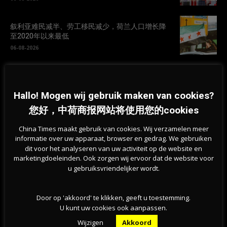
叙利亚难民减半、劳工移民减少，荷兰人口增长降
至2020年以来最低
06-08-2026
荷兰林堡森林火灾扩大至百公顷，250名消防员连夜
扑救
Hallo! Mogen wij gebruik maken van cookies?
06-08-2026
您好，中荷商报网站将使用您的cookies
荷兰天然泳区水质恶化，超百处游泳地点发布健康
China Times maakt gebruik van cookies. Wij verzamelen meer
警告
informatie over uw apparaat, browser en gedrag. We gebruiken
05-08-2026
dit voor het analyseren van uw activiteit op de website en
marketingdoeleinden. Ook zorgen wij ervoor dat de website voor
u gebruiksvriendelijker wordt.
Door op 'akkoord' te klikken, geeft u toestemming.
U kunt uw cookies ook aanpassen.
Wijzigen
Akkoord