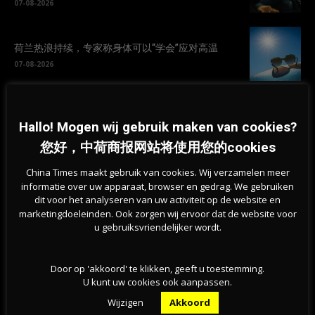
07-08-2026
荷兰热浪持续，专家称身体可以“学会”应对高温
07-08-2026
挺过战争？能源危机未撼动荷兰经济，第二季度实
现稳步增长
Hallo! Mogen wij gebruik maken van cookies?
07-08-2026
您好，中荷商报网站将使用您的cookies
China Times maakt gebruik van cookies. Wij verzamelen meer
旱情持续加剧，莱茵河洛比特水位创新低，荷兰拒
informatie over uw apparaat, browser en gedrag. We gebruiken
绝全国统一行动
dit voor het analyseren van uw activiteit op de website en
07-08-2026
marketingdoeleinden. Ook zorgen wij ervoor dat de website voor
u gebruiksvriendelijker wordt.
Door op 'akkoord' te klikken, geeft u toestemming.
U kunt uw cookies ook aanpassen.
Wijzigen
Akkoord