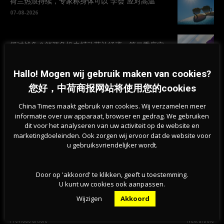
荷兰热浪持续，专家称身体可以“学会”应对高温
07-08-2026
挺过战争？能源危机未撼动荷兰经济，第二季度实
现稳步增长
07-08-2026
Hallo! Mogen wij gebruik maken van cookies?
您好，中荷商报网站将使用您的cookies
旱情持续加剧，莱茵河洛比特水位创新低，荷兰拒
绝全国统一行动
China Times maakt gebruik van cookies. Wij verzamelen meer
07-08-2026
informatie over uw apparaat, browser en gedrag. We gebruiken
dit voor het analyseren van uw activiteit op de website en
marketingdoeleinden. Ook zorgen wij ervoor dat de website voor
u gebruiksvriendelijker wordt.
Door op 'akkoord' te klikken, geeft u toestemming.
U kunt uw cookies ook aanpassen.
Wijzigen
Akkoord
Previous article
Next article