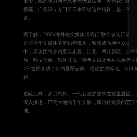
皇帝，她的魄力与智慧早已传遍世界。今天我们来到
根基。广元设立专门节日来延续这种精神，是一件很
道。
据了解，“2026海外华文媒体川渝行”联合参访活
过海外华文媒体的笔触与镜头，聚焦成渝地区双城经
中，采访团将参访重庆忠县、江北、两江新区、沙坪
局、科技创新、对外开放、特色文旅及乡村振兴等主
7日冒雨参访了剑阁县翠云廊、昭化古城等地。今日
脚。
嘉陵江畔，岁月悠悠。一代女皇的故事在这里凝固，
深入推进，巴蜀大地的千年文脉与新时代建设的万千
洲。