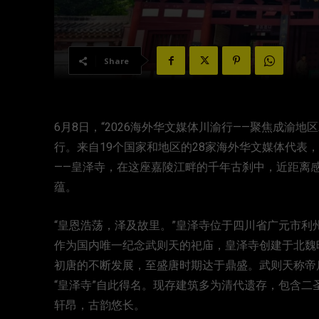
Share
6月8日，“2026海外华文媒体川渝行——聚焦成渝
行。来自19个国家和地区的28家海外华文媒体代表
——皇泽寺，在这座嘉陵江畔的千年古刹中，近距离
蕴。
“皇恩浩荡，泽及故里。”皇泽寺位于四川省广元市
作为国内唯一纪念武则天的祀庙，皇泽寺创建于北魏晚
初唐的不断发展，至盛唐时期达于鼎盛。武则天称帝后
“皇泽寺”自此得名。现存建筑多为清代遗存，包含
轩昂，古韵悠长。