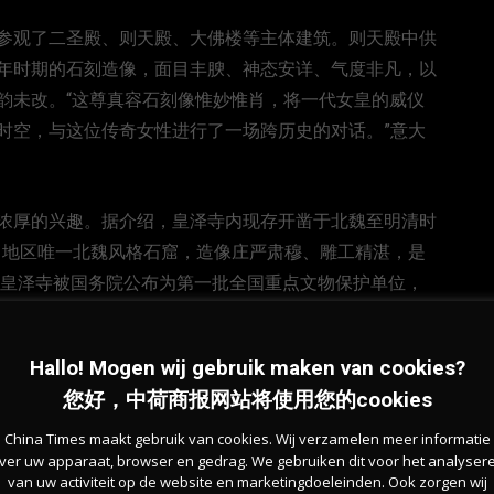
参观了二圣殿、则天殿、大佛楼等主体建筑。则天殿中供
年时期的石刻造像，面目丰腴、神态安详、气度非凡，以
韵未改。“这尊真容石刻像惟妙惟肖，将一代女皇的威仪
时空，与这位传奇女性进行了一场跨历史的对话。”意大
浓厚的兴趣。据介绍，皇泽寺内现存开凿于北魏至明清时
四川地区唯一北魏风格石窟，造像庄严肃穆、雕工精湛，是
，皇泽寺被国务院公布为第一批全国重点文物保护单位，
寺内珍藏的明代《蚕桑十二事图碑》、唐代《心经》刻石等
相拍摄。
Hallo! Mogen wij gebruik maken van cookies?
您好，中荷商报网站将使用您的cookies
建筑与石刻艺术的珍贵遗存，更是中华优秀女性文化与领
广元为纪念武则天专门设立了“女儿节”，每年农历八月二
China Times maakt gebruik van cookies. Wij verzamelen meer informatie
ver uw apparaat, browser en gedrag. We gebruiken dit voor het analyser
，更对此举深感钦佩。“武则天作为中国历史上唯一的女
van uw activiteit op de website en marketingdoeleinden. Ook zorgen wij