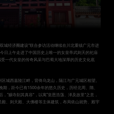
地区双城经济圈建设”联合参访活动继续在川北重镇广元市进
，今日上午走进了中国历史上唯一的女皇帝武则天的祀庙
感受一代女皇的传奇风采与巴蜀大地深厚的历史文化底
利州区城西嘉陵江畔，背倚乌龙山，隔江与广元城区相望。
期，距今已有1500余年的悠久历史，历经北周、隋、
，“赐寺刻其真容”，以寓“皇恩浩荡、泽及故里”之意，
二圣殿、则天殿、大佛楼等主体建筑，布局依山就势、殿宇