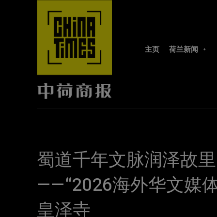
主页
荷兰新闻
蜀道千年文脉润泽故里
——“2026海外华文
皇泽寺