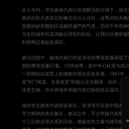
步入寺内，华文媒体代表们在讲解员的引领下，依次
奉的武则天真容石刻像尤为引人注目，这尊武则天晚
坚硬的砂岩雕刻出温婉而威严的气质，历经千年而神
与女性独有的温润融合得恰到好处，让我们仿佛穿越
利侨网记者如是感叹。
参访过程中，媒体代表们对皇泽寺的摩崖造像展现了
期的摩崖造像57龛、1200余尊，其中中心柱窟为
一部镌刻在崖壁上的佛教中国化历史长卷。1961年
是“剑门蜀道、女皇故里”的核心文化载体。此外，
珍贵文物，亦引得海外华媒代表们纷纷驻足端详、争
海外华文媒体代表纷纷表示，皇泽寺不仅是中国古代
导力精神的杰出象征。参访之中，不少华媒代表听闻
o
十三日前后举办系列活动，颂扬女性力量与领导精神