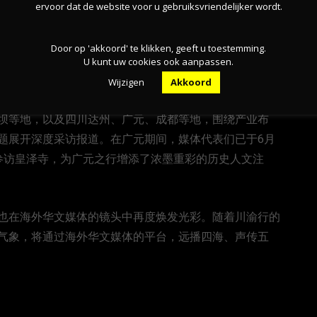
她的祀庙，亲历其境，更感到这种女性领导力文化的深厚
ervoor dat de website voor u gebruiksvriendelijker wordt.
鼓舞人心的事情。”来自埃及《中国周报》的女记者感慨
Door op 'akkoord' te klikken, geeft u toestemming.
U kunt uw cookies ook aanpassen.
动由四川省侨务办公室、重庆市侨务办公室共同主办，旨在通
Wijzigen
Akkoord
济圈建设，向世界讲述巴蜀新故事。在为期约两周的行程
坝等地，以及四川达州、广元、成都等地，围绕产业布
题展开深度采访报道。在广元期间，媒体代表们已于6月
参访皇泽寺，为广元之行增添了浓墨重彩的历史人文注
也在海外华文媒体的镜头中再度焕发光彩。随着川渝行的
气象，将通过海外华文媒体的平台，远播四海、声传五